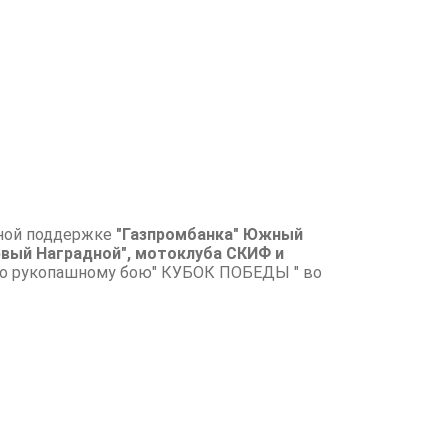
ивной поддержке
"Газпромбанка" Южный
рвый Наградной", мотоклуба СКИФ и
по рукопашному бою" КУБОК ПОБЕДЫ " во