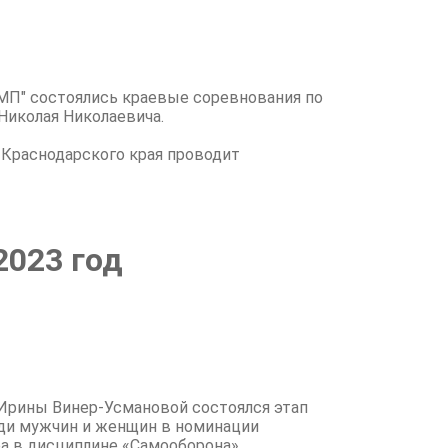
ИМП" состоялись краевые соревнования по
Николая Николаевича.
 Краснодарского края проводит
2023 год
а Ирины Винер-Усмановой состоялся этап
ди мужчин и женщин в номинации
а в дисциплине «Самооборона».