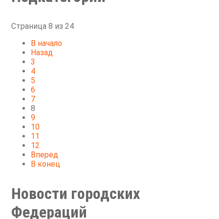
Страница 8 из 24
В начало
Назад
3
4
5
6
7
8
9
10
11
12
Вперед
В конец
Новости городских
Федераций