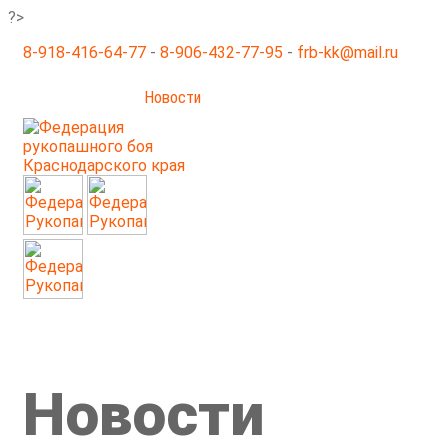
?>
8-918-416-64-77
-
8-906-432-77-95
-
frb-kk@mail.ru
Главная
Новости
Галерея
Соревнования
Не 
Документы
Семинары
Тренеры
Контакты
О нас
Новости