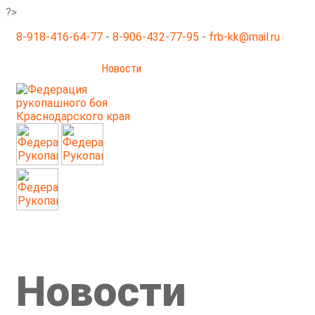
?>
8-918-416-64-77
-
8-906-432-77-95
-
frb-kk@mail.ru
Главная
Новости
Галерея
Соревнования
Не 
Документы
Семинары
Тренеры
Контакты
О нас
Новости