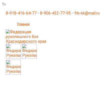
?>
8-918-416-64-77
-
8-906-432-77-95
-
frb-kk@mail.ru
Главная
Новости
Галерея
Соревнования
Не 
Документы
Семинары
Тренеры
Контакты
О нас
ФЕДЕРАЦИЯ
Р