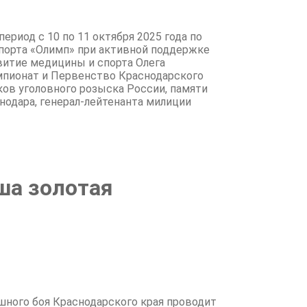
риод с 10 по 11 октября 2025 года по
 спорта «Олимп» при активной поддержке
витие медицины и спорта Олега
мпионат и Первенство Краснодарского
ов уголовного розыска России, памяти
снодара, генерал-лейтенанта милиции
ша золотая
шного боя Краснодарского края проводит