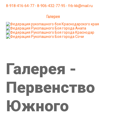
8-918-416-64-77
-
8-906-432-77-95
-
frb-kk@mail.ru
Главная
Новости
Галерея
Соревнования
Не спорт
Документы
Семинары
Тренеры
Контакты
О нас
Галерея -
Первенство
Южного